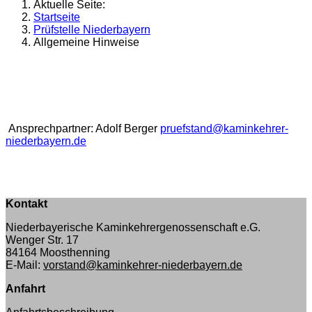
Aktuelle Seite:
Startseite
Prüfstelle Niederbayern
Allgemeine Hinweise
Ansprechpartner: Adolf Berger
pruefstand@kaminkehrer-
niederbayern.de
Kontakt
Niederbayerische Kaminkehrergenossenschaft e.G.
Wenger Str. 17
84164 Moosthenning
E-Mail:
vorstand@kaminkehrer-niederbayern.de
Anfahrt